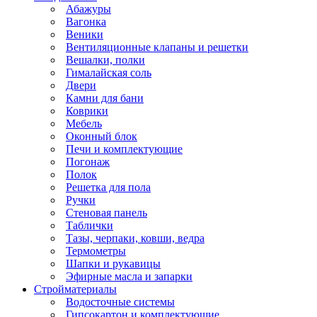
Абажуры
Вагонка
Веники
Вентиляционные клапаны и решетки
Вешалки, полки
Гималайская соль
Двери
Камни для бани
Коврики
Мебель
Оконный блок
Печи и комплектующие
Погонаж
Полок
Решетка для пола
Ручки
Стеновая панель
Таблички
Тазы, черпаки, ковши, ведра
Термометры
Шапки и рукавицы
Эфирные масла и запарки
Стройматериалы
Водосточные системы
Гипсокартон и комплектующие