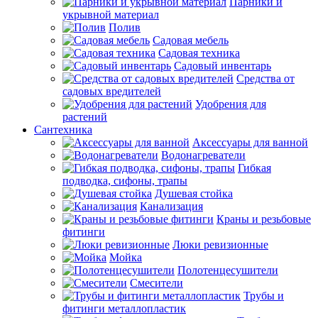
Парники и
укрывной материал
Полив
Садовая мебель
Садовая техника
Садовый инвентарь
Средства от
садовых вредителей
Удобрения для
растений
Сантехника
Аксессуары для ванной
Водонагреватели
Гибкая
подводка, сифоны, трапы
Душевая стойка
Канализация
Краны и резьбовые
фитинги
Люки ревизионные
Мойка
Полотенцесушители
Смесители
Трубы и
фитинги металлопластик