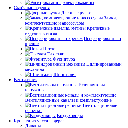
Электрокамины
Скобяные изделия
Дверные ручки
Замки,
комплектующие и аксессуары
Крепежные
изделия, метизы
Перфорированный
крепеж
Петли
Такелаж
Фурнитура
Цилиндрованный
механизм
Шпингалет
Вентиляция
Вентиляторы
вытяжные
Вентиляционные каналы и комплектующие
Вентиляционные
решетки
Воздуховоды
Кровати из массива дерева
Диваны