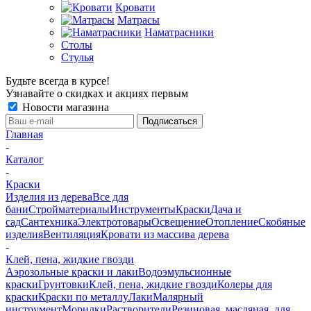
Кровати
Матрасы
Наматрасники
Столы
Стулья
Будьте всегда в курсе!
Узнавайте о скидках и акциях первым
Новости магазина
Главная
-
Каталог
-
Краски
Изделия из дерева
Все для
бани
Стройматериалы
Инструменты
Краски
Дача и
сад
Сантехника
Электротовары
Освещение
Отопление
Скобяные
изделия
Вентиляция
Кровати из массива дерева
-
Клей, пена, жидкие гвозди
Аэрозольные краски и лаки
Водоэмульсионные
краски
Грунтовки
Клей, пена, жидкие гвозди
Колеры для
краски
Краски по металлу
Лаки
Малярный
инструмент
Морилки
Растворители
Резиновая, масляная, для