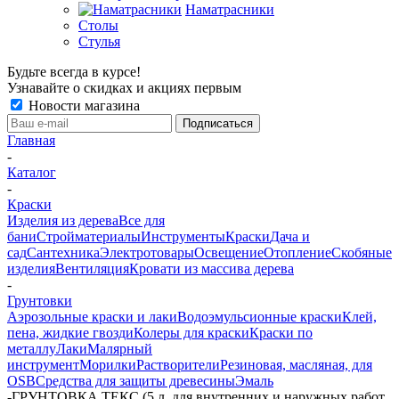
Наматрасники
Столы
Стулья
Будьте всегда в курсе!
Узнавайте о скидках и акциях первым
Новости магазина
Главная
-
Каталог
-
Краски
Изделия из дерева
Все для
бани
Стройматериалы
Инструменты
Краски
Дача и
сад
Сантехника
Электротовары
Освещение
Отопление
Скобяные
изделия
Вентиляция
Кровати из массива дерева
-
Грунтовки
Аэрозольные краски и лаки
Водоэмульсионные краски
Клей,
пена, жидкие гвозди
Колеры для краски
Краски по
металлу
Лаки
Малярный
инструмент
Морилки
Растворители
Резиновая, масляная, для
OSB
Средства для защиты древесины
Эмаль
-
ГРУНТОВКА ТЕКС (5 л, для внутренних и наружных работ,