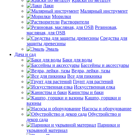
Краски по металлу
Лаки
Малярный инструмент
Морилки
Растворители
Резиновая,
масляная, для OSB
Средства для
защиты древесины
Эмаль
Дача и сад
Баки для воды
Бассейны и аксессуары
Ведра, лейки, тазы
Все для пикника
Грунт для растений
Искусственная елка
Канистры и баки
Кашпо, горшки и
вазоны
Насосы и оборудование
Обустройство и
декор сада
Парники и
укрывной материал