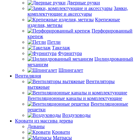
Дверные ручки
Замки,
комплектующие и аксессуары
Крепежные
изделия, метизы
Перфорированный
крепеж
Петли
Такелаж
Фурнитура
Цилиндрованный
механизм
Шпингалет
Вентиляция
Вентиляторы
вытяжные
Вентиляционные каналы и комплектующие
Вентиляционные
решетки
Воздуховоды
Кровати из массива дерева
Диваны
Кровати
Матрасы