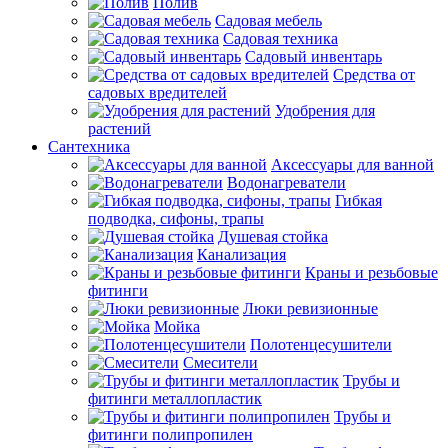
Полив
Садовая мебель
Садовая техника
Садовый инвентарь
Средства от
садовых вредителей
Удобрения для
растений
Сантехника
Аксессуары для ванной
Водонагреватели
Гибкая
подводка, сифоны, трапы
Душевая стойка
Канализация
Краны и резьбовые
фитинги
Люки ревизионные
Мойка
Полотенцесушители
Смесители
Трубы и
фитинги металлопластик
Трубы и
фитинги полипропилен