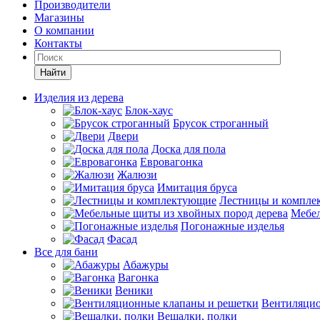
Производители
Магазины
О компании
Контакты
Найти
Изделия из дерева
Блок-хаус
Брусок строганный
Двери
Доска для пола
Евровагонка
Жалюзи
Имитация бруса
Лестницы и компле
Мебел
Погонажные изделья
Фасад
Все для бани
Абажуры
Вагонка
Веники
Вентиляцио
Вешалки, полки