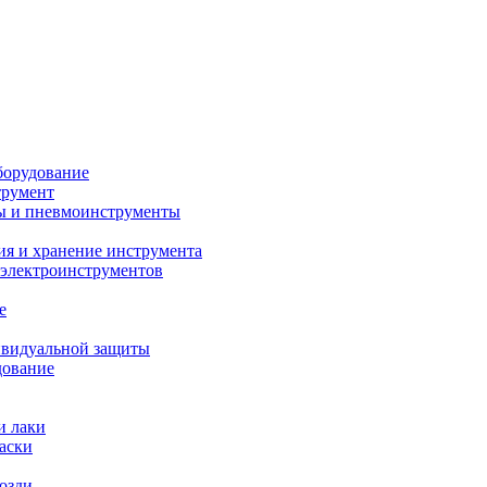
борудование
трумент
ы и пневмоинструменты
ия и хранение инструмента
 электроинструментов
е
ивидуальной защиты
дование
и лаки
аски
возди