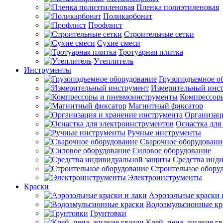
Пленка полиэтиленовая
Поликарбонат
Профлист
Строительные сетки
Сухие смеси
Тротуарная плитка
Утеплитель
Инструменты
Грузоподъемное о
Измерительный инс
Компрессор
Магнитный фиксатор
Организац
Оснастка для
Ручные инструменты
Сварочное оборудовани
Силовое оборудование
Средства инд
Строительное обору
Электроинструменты
Краски
Аэрозольные краски 
Водоэмульсионные кр
Грунтовки
Клей, пена, жидкие г