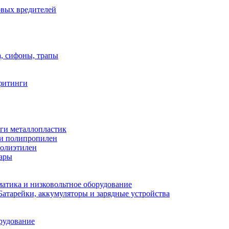
овых вредителей
а, сифоны, трапы
фитинги
ги металлопластик
и полипропилен
полиэтилен
уары
атика и низковольтное оборудование
Батарейки, аккумуляторы и зарядные устройства
рудование