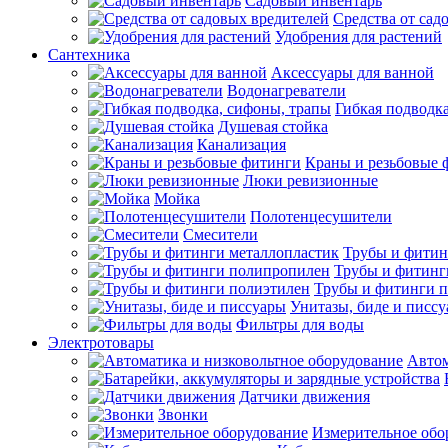
Садовый инвентарь
Средства от сад
Удобрения для растений
Сантехника
Аксессуары для ванной
Водонагреватели
Гибкая подводк
Душевая стойка
Канализация
Краны и резьбовые 
Люки ревизионные
Мойка
Полотенцесушители
Смесители
Трубы и фитин
Трубы и фитинг
Трубы и фитинги 
Унитазы, биде и писс
Фильтры для воды
Электротовары
Автом
Датчики движения
Звонки
Измерительное обо