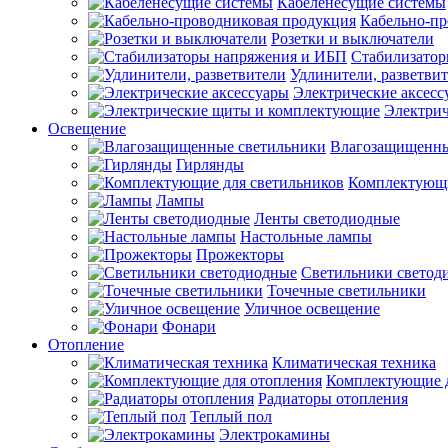
Кабеленесущие системы
Кабельно-пр
Розетки и выключатели
Стабилизато
Удлинители, разветви
Электрические аксесс
Электри
Освещение
Влагозащищенны
Гирлянды
Комплектующи
Лампы
Ленты светодиодные
Настольные лампы
Прожекторы
Светильники светод
Точечные светильники
Уличное освещение
Фонари
Отопление
Климатическая техника
Комплектующие д
Радиаторы отопления
Теплый пол
Электрокамины