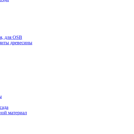
ая, для OSB
щиты древесины
ы
сада
ной материал