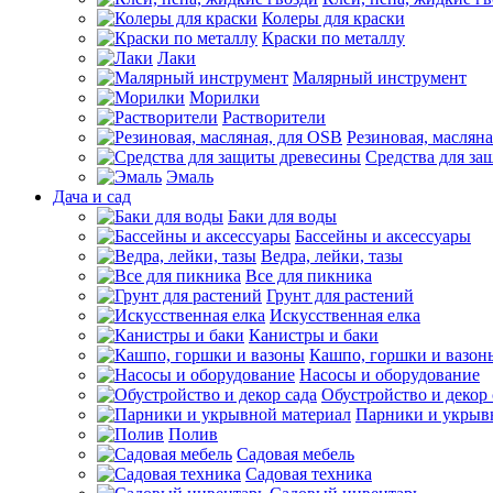
Колеры для краски
Краски по металлу
Лаки
Малярный инструмент
Морилки
Растворители
Резиновая, маслян
Средства для за
Эмаль
Дача и сад
Баки для воды
Бассейны и аксессуары
Ведра, лейки, тазы
Все для пикника
Грунт для растений
Искусственная елка
Канистры и баки
Кашпо, горшки и вазон
Насосы и оборудование
Обустройство и декор 
Парники и укрыв
Полив
Садовая мебель
Садовая техника