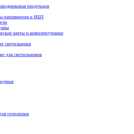
оводниковая продукция
ры напряжения и ИБП
тели
уары
ческие щиты и комплектующие
е светильники
е для светильников
иодные
ля отопления