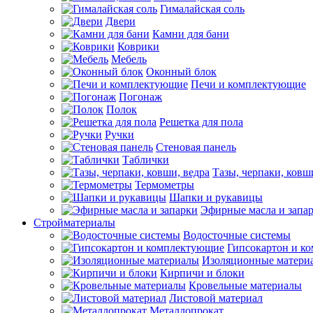
Гималайская соль
Двери
Камни для бани
Коврики
Мебель
Оконный блок
Печи и комплектующие
Погонаж
Полок
Решетка для пола
Ручки
Стеновая панель
Таблички
Тазы, черпаки, ковш
Термометры
Шапки и рукавицы
Эфирные масла и запа
Стройматериалы
Водосточные системы
Гипсокартон и к
Изоляционные матери
Кирпичи и блоки
Кровельные материалы
Листовой материал
Металлопрокат