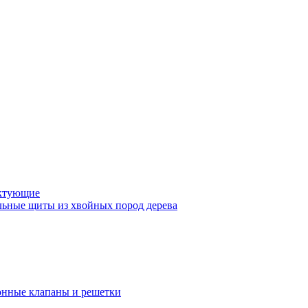
ктующие
ьные щиты из хвойных пород дерева
нные клапаны и решетки