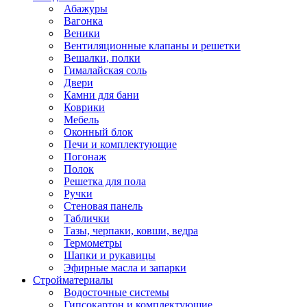
Абажуры
Вагонка
Веники
Вентиляционные клапаны и решетки
Вешалки, полки
Гималайская соль
Двери
Камни для бани
Коврики
Мебель
Оконный блок
Печи и комплектующие
Погонаж
Полок
Решетка для пола
Ручки
Стеновая панель
Таблички
Тазы, черпаки, ковши, ведра
Термометры
Шапки и рукавицы
Эфирные масла и запарки
Стройматериалы
Водосточные системы
Гипсокартон и комплектующие