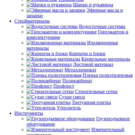
Шапки и рукавицы
Эфирные масла и
запарки
Стройматериалы
Водосточные системы
Гипсокартон и
комплектующие
Изоляционные
материалы
Кирпичи и блоки
Кровельные материалы
Листовой материал
Металлопрокат
Пленка полиэтиленовая
Поликарбонат
Профлист
Строительные сетки
Сухие смеси
Тротуарная плитка
Утеплитель
Инструменты
Грузоподъемное
оборудование
Измерительный
инструмент