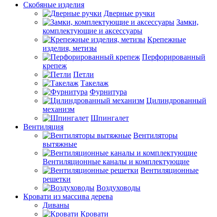
Скобяные изделия
Дверные ручки
Замки,
комплектующие и аксессуары
Крепежные
изделия, метизы
Перфорированный
крепеж
Петли
Такелаж
Фурнитура
Цилиндрованный
механизм
Шпингалет
Вентиляция
Вентиляторы
вытяжные
Вентиляционные каналы и комплектующие
Вентиляционные
решетки
Воздуховоды
Кровати из массива дерева
Диваны
Кровати