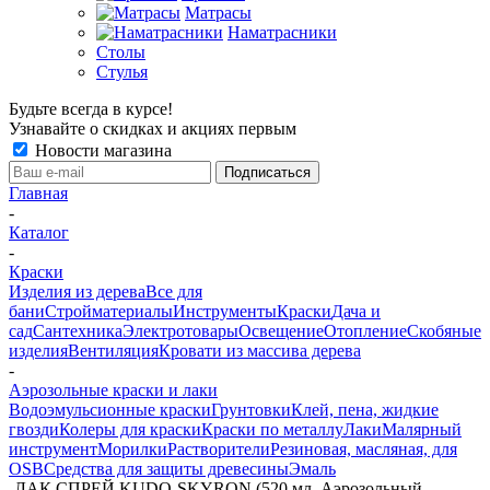
Матрасы
Наматрасники
Столы
Стулья
Будьте всегда в курсе!
Узнавайте о скидках и акциях первым
Новости магазина
Главная
-
Каталог
-
Краски
Изделия из дерева
Все для
бани
Стройматериалы
Инструменты
Краски
Дача и
сад
Сантехника
Электротовары
Освещение
Отопление
Скобяные
изделия
Вентиляция
Кровати из массива дерева
-
Аэрозольные краски и лаки
Водоэмульсионные краски
Грунтовки
Клей, пена, жидкие
гвозди
Колеры для краски
Краски по металлу
Лаки
Малярный
инструмент
Морилки
Растворители
Резиновая, масляная, для
OSB
Средства для защиты древесины
Эмаль
-
ЛАК СПРЕЙ KUDO-SKYRON (520 мл, Аэрозольный,