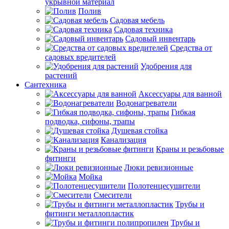
укрывной материал
Полив
Садовая мебель
Садовая техника
Садовый инвентарь
Средства от
садовых вредителей
Удобрения для
растений
Сантехника
Аксессуары для ванной
Водонагреватели
Гибкая
подводка, сифоны, трапы
Душевая стойка
Канализация
Краны и резьбовые
фитинги
Люки ревизионные
Мойка
Полотенцесушители
Смесители
Трубы и
фитинги металлопластик
Трубы и