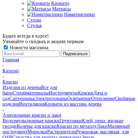
Кровати
Матрасы
Наматрасники
Столы
Стулья
Будьте всегда в курсе!
Узнавайте о скидках и акциях первым
Новости магазина
Главная
-
Каталог
-
Краски
Изделия из дерева
Все для
бани
Стройматериалы
Инструменты
Краски
Дача и
сад
Сантехника
Электротовары
Освещение
Отопление
Скобяные
изделия
Вентиляция
Кровати из массива дерева
-
Аэрозольные краски и лаки
Водоэмульсионные краски
Грунтовки
Клей, пена, жидкие
гвозди
Колеры для краски
Краски по металлу
Лаки
Малярный
инструмент
Морилки
Растворители
Резиновая, масляная, для
OSB
Средства для защиты древесины
Эмаль