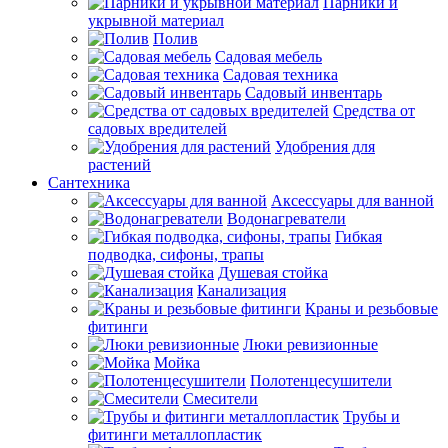
Парники и
укрывной материал
Полив
Садовая мебель
Садовая техника
Садовый инвентарь
Средства от
садовых вредителей
Удобрения для
растений
Сантехника
Аксессуары для ванной
Водонагреватели
Гибкая
подводка, сифоны, трапы
Душевая стойка
Канализация
Краны и резьбовые
фитинги
Люки ревизионные
Мойка
Полотенцесушители
Смесители
Трубы и
фитинги металлопластик