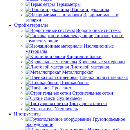
Термометры
Шапки и рукавицы
Эфирные масла и
запарки
Стройматериалы
Водосточные системы
Гипсокартон и
комплектующие
Изоляционные
материалы
Кирпичи и блоки
Кровельные материалы
Листовой материал
Металлопрокат
Пленка полиэтиленовая
Поликарбонат
Профлист
Строительные сетки
Сухие смеси
Тротуарная плитка
Утеплитель
Инструменты
Грузоподъемное
оборудование
Измерительный